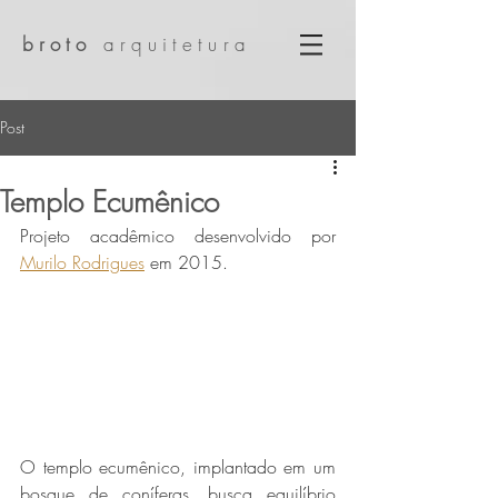
broto
arquitetura
Post
Templo Ecumênico
Projeto acadêmico desenvolvido por 
Murilo Rodrigues
em 2015.
O templo ecumênico, implantado em um 
bosque de coníferas, busca equilíbrio 