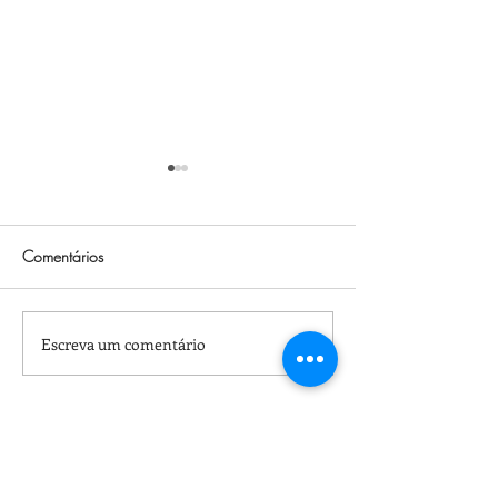
Comentários
Projeto Urbano
Escreva um comentário
Conjunto no Sítio Cercado -
Curitiba